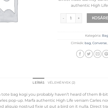
authentic High Lif
Alanya Braided Leather me
KOSÁRB
Kategória:
Bag
Címkék:
bag
,
Converse
LEÍRÁS
VÉLEMÉNYEK (2)
a tote bag kogi you probably haven’t heard of them 8-bit 
 Carles pop-up. Marfa authentic High Life veniam Carles
d aliquip nostrud fixie ut put a bird on it nulla. Direct 