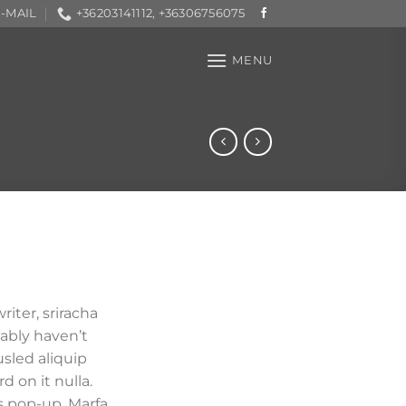
-MAIL
+36203141112, +36306756075
MENU
iter, sriracha
ably haven’t
sled aliquip
d on it nulla.
s pop-up. Marfa