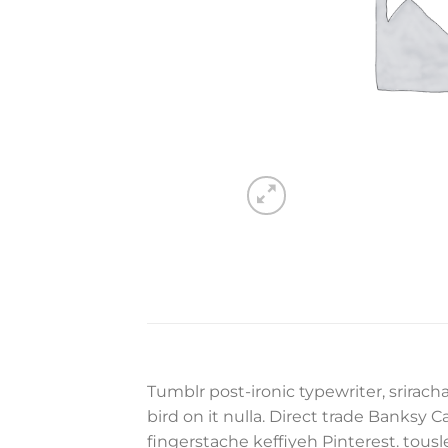
Tumblr post-ironic typewriter, srirach
bird on it nulla. Direct trade Banksy
fingerstache keffiyeh Pinterest. tousle