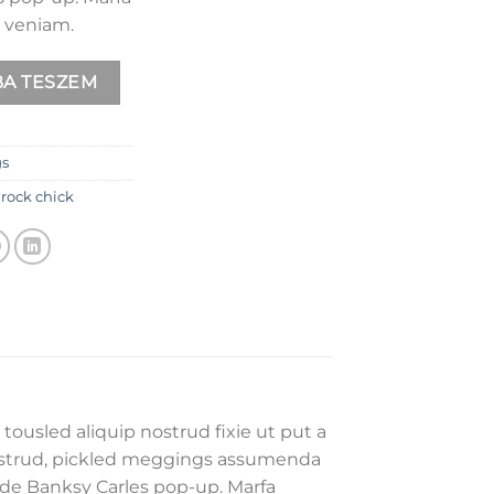
e veniam.
nnyiség
A TESZEM
s
,
rock chick
tousled aliquip nostrud fixie ut put a
 nostrud, pickled meggings assumenda
trade Banksy Carles pop-up. Marfa