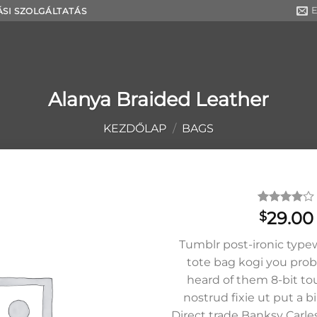
E
ÁSI SZOLGÁLTATÁS
Alanya Braided Leather
KEZDŐLAP
/
BAGS
Értékelés
2
29.00
$
4.00
az
5-ből,
Tumblr post-ironic typewr
értékelés
alapján
tote bag kogi you prob
heard of them 8-bit tou
nostrud fixie ut put a bir
Direct trade Banksy Carle